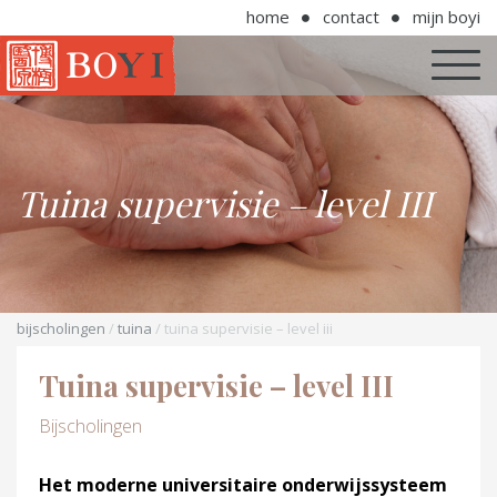
home
contact
mijn boyi
Tuina supervisie – level III
bijscholingen
/
tuina
/ tuina supervisie – level iii
Tuina supervisie – level III
Bijscholingen
Het moderne universitaire onderwijssysteem