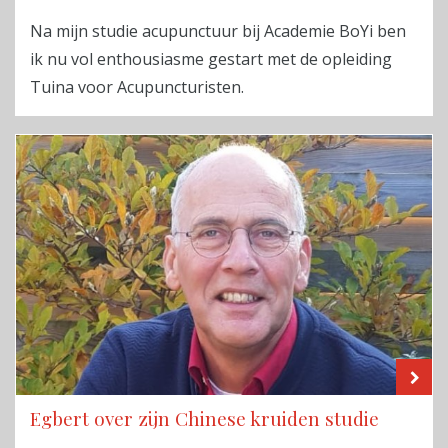
Na mijn studie acupunctuur bij Academie BoYi ben
ik nu vol enthousiasme gestart met de opleiding
Tuina voor Acupuncturisten.
LE
Egbert over zijn Chinese kruiden studie