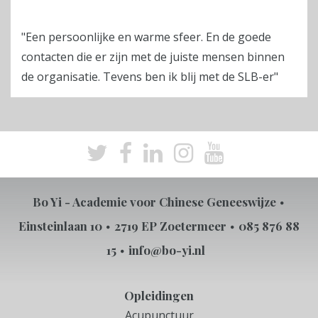
"Een persoonlijke en warme sfeer. En de goede
contacten die er zijn met de juiste mensen binnen
de organisatie. Tevens ben ik blij met de SLB-er"
Bo Yi - Academie voor Chinese Geneeswijze
Einsteinlaan 10
2719 EP Zoetermeer
085 876 88
15
info@bo-yi.nl
Opleidingen
Acupunctuur