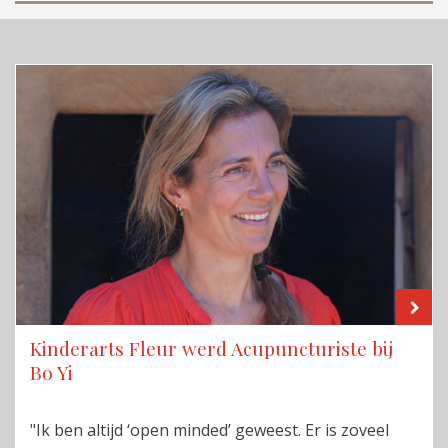
LE
Kinderarts Fleur werd Acupuncturiste bij
Bo Yi
"Ik ben altijd ‘open minded’ geweest. Er is zoveel