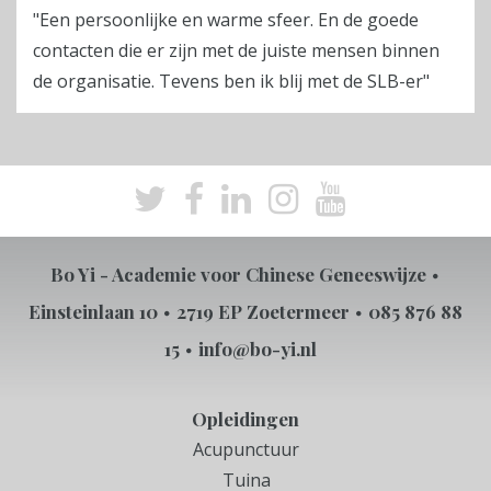
"Een persoonlijke en warme sfeer. En de goede
contacten die er zijn met de juiste mensen binnen
de organisatie. Tevens ben ik blij met de SLB-er"
Bo Yi - Academie voor Chinese Geneeswijze
Einsteinlaan 10
2719 EP Zoetermeer
085 876 88
15
info@bo-yi.nl
Opleidingen
Acupunctuur
Tuina