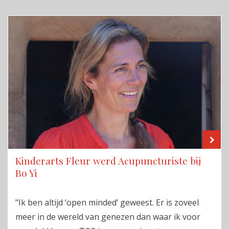
LE
Kinderarts Fleur werd Acupuncturiste bij
Bo Yi
"Ik ben altijd ‘open minded’ geweest. Er is zoveel
meer in de wereld van genezen dan waar ik voor