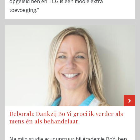
opgeleid ben en TCG is een mooie extra
toevoeging."
LE
Deborah: Dankzij Bo Yi groei ik verder als
mens én als behandelaar
Na mijn studie acupunctuur bij Academie BoYi ben