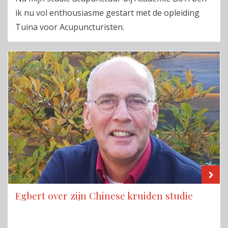
ik nu vol enthousiasme gestart met de opleiding
Tuina voor Acupuncturisten.
LE
Egbert over zijn Chinese kruiden studie