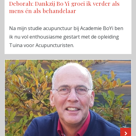
Deborah: Dankzij Bo Yi groei ik verder als
mens én als behandelaar
Na mijn studie acupunctuur bij Academie BoYi ben
ik nu vol enthousiasme gestart met de opleiding
Tuina voor Acupuncturisten.
LE