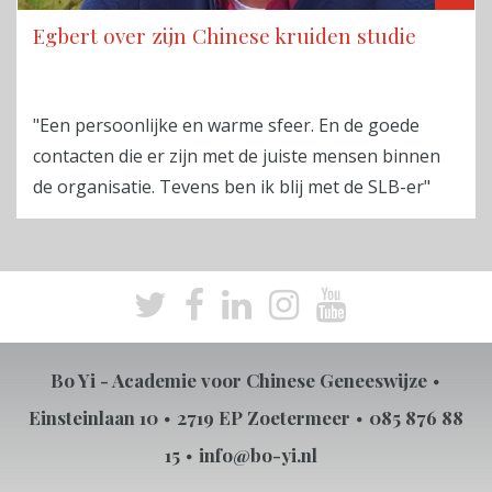
Egbert over zijn Chinese kruiden studie
"Een persoonlijke en warme sfeer. En de goede
contacten die er zijn met de juiste mensen binnen
de organisatie. Tevens ben ik blij met de SLB-er"
Bo Yi - Academie voor Chinese Geneeswijze
Einsteinlaan 10
2719 EP Zoetermeer
085 876 88
15
info@bo-yi.nl