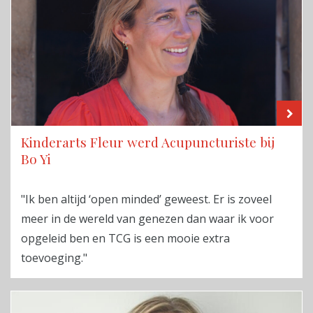
LE
Kinderarts Fleur werd Acupuncturiste bij
Bo Yi
"Ik ben altijd ‘open minded’ geweest. Er is zoveel
meer in de wereld van genezen dan waar ik voor
opgeleid ben en TCG is een mooie extra
toevoeging."