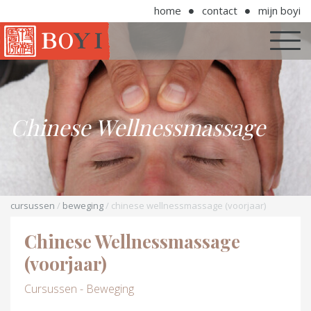
home
contact
mijn boyi
Chinese Wellnessmassage
cursussen
/
beweging
/ chinese wellnessmassage (voorjaar)
Chinese Wellnessmassage
(voorjaar)
Cursussen - Beweging