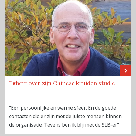
LE
Egbert over zijn Chinese kruiden studie
"Een persoonlijke en warme sfeer. En de goede
contacten die er zijn met de juiste mensen binnen
de organisatie. Tevens ben ik blij met de SLB-er"