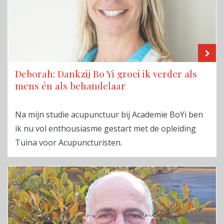
LE
Deborah: Dankzij Bo Yi groei ik verder als
mens én als behandelaar
Na mijn studie acupunctuur bij Academie BoYi ben
ik nu vol enthousiasme gestart met de opleiding
Tuina voor Acupuncturisten.