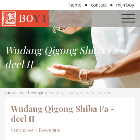
home
contact
mijn boyi
Wudang Qigong Shiba Fa -
deel II
cursussen
/
beweging
/ wudang qigong shiba fa - deel ii
Wudang Qigong Shiba Fa -
deel II
Cursussen - Beweging