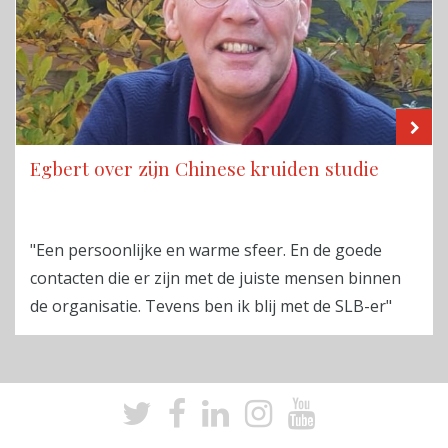
LE
Egbert over zijn Chinese kruiden studie
"Een persoonlijke en warme sfeer. En de goede
contacten die er zijn met de juiste mensen binnen
de organisatie. Tevens ben ik blij met de SLB-er"