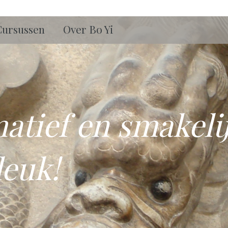
Cursussen
Over Bo Yi
matief en smakeli
leuk!