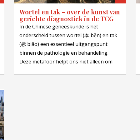
Wortel en tak – over de kunst van
gerichte diagnostiek in de TCG
In de Chinese geneeskunde is het
onderscheid tussen wortel (本 běn) en tak
(标 biāo) een essentieel uitgangspunt
binnen de pathologie en behandeling.
Deze metafoor helpt ons niet alleen om
klachten beter te begrijpen, maar vormt
ook de basis voor een effectieve TCG-
behandeling.