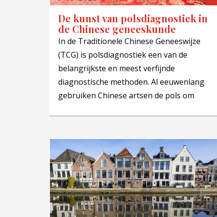
De kunst van polsdiagnostiek in
de Chinese geneeskunde
In de Traditionele Chinese Geneeswijze
(TCG) is polsdiagnostiek een van de
belangrijkste en meest verfijnde
diagnostische methoden. Al eeuwenlang
gebruiken Chinese artsen de pols om
diepgaande informatie te verkrijgen over
de energetische gesteldheid van de
patiënt. Het voelen van de pols vraagt niet
alleen technische kennis, maar ook
ervaring, sensitiviteit en een scherp
waarnemingsvermogen.