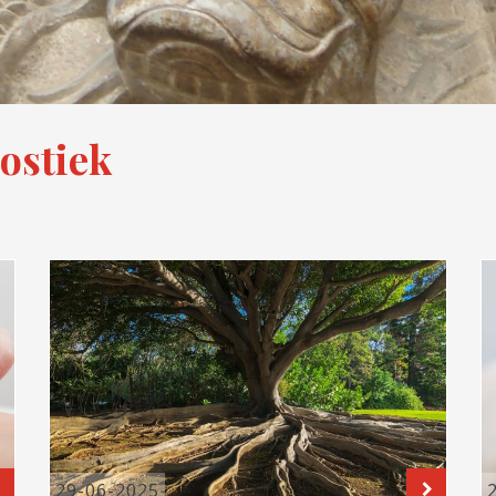
ostiek
LEES VERDER
LEES 
29-06-2025