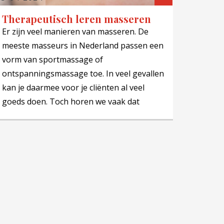
Therapeutisch leren masseren
Er zijn veel manieren van masseren. De
meeste masseurs in Nederland passen een
vorm van sportmassage of
ontspanningsmassage toe. In veel gevallen
kan je daarmee voor je cliënten al veel
goeds doen. Toch horen we vaak dat
masseurs na verloop van tijd behoefte
krijgen aan meer verdieping. Tuina-
therapie is dan een fantastische
aanvulling.