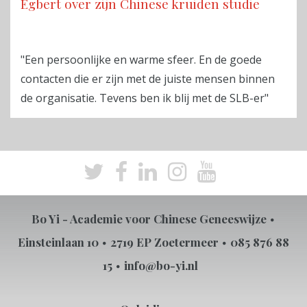
Egbert over zijn Chinese kruiden studie
"Een persoonlijke en warme sfeer. En de goede
contacten die er zijn met de juiste mensen binnen
de organisatie. Tevens ben ik blij met de SLB-er"
Bo Yi - Academie voor Chinese Geneeswijze
Einsteinlaan 10
2719 EP Zoetermeer
085 876 88
15
info@bo-yi.nl