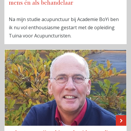
mens én als behandelaar
Na mijn studie acupunctuur bij Academie BoYi ben
ik nu vol enthousiasme gestart met de opleiding
Tuina voor Acupuncturisten.
LE