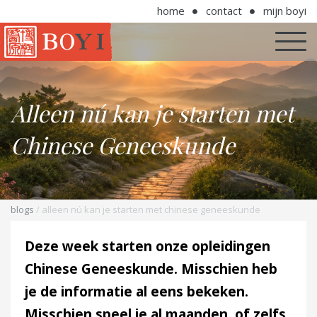
home
contact
mijn boyi
Alleen nú kan je starten met
Chinese Geneeskunde
blogs
/ alleen nú kan je starten met chinese geneeskunde
Deze week starten onze opleidingen
Chinese Geneeskunde. Misschien heb
je de informatie al eens bekeken.
Misschien speel je al maanden, of zelfs