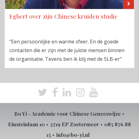
LE
Egbert over zijn Chinese kruiden studie
"Een persoonlijke en warme sfeer. En de goede
contacten die er zijn met de juiste mensen binnen
de organisatie. Tevens ben ik blij met de SLB-er"
Bo Yi - Academie voor Chinese Geneeswijze
Einsteinlaan 10
2719 EP Zoetermeer
085 876 88
15
info@bo-yi.nl