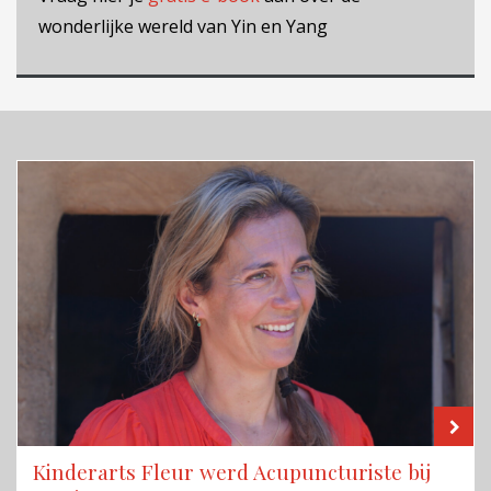
wonderlijke wereld van Yin en Yang
LE
Kinderarts Fleur werd Acupuncturiste bij