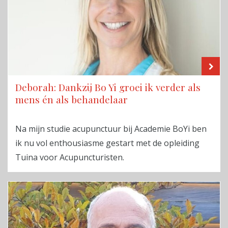
LE
Deborah: Dankzij Bo Yi groei ik verder als
mens én als behandelaar
Na mijn studie acupunctuur bij Academie BoYi ben
ik nu vol enthousiasme gestart met de opleiding
Tuina voor Acupuncturisten.