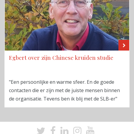
LE
Egbert over zijn Chinese kruiden studie
"Een persoonlijke en warme sfeer. En de goede
contacten die er zijn met de juiste mensen binnen
de organisatie. Tevens ben ik blij met de SLB-er"