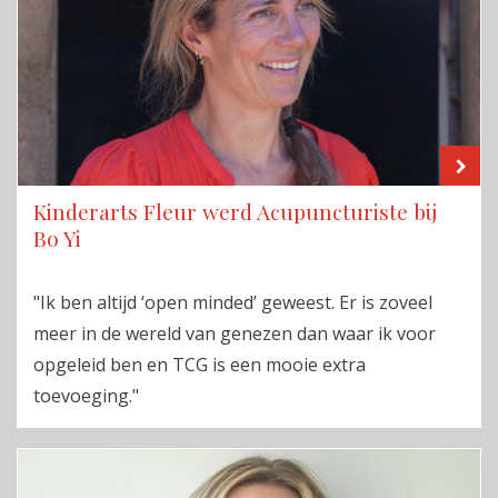
LE
Kinderarts Fleur werd Acupuncturiste bij
Bo Yi
"Ik ben altijd ‘open minded’ geweest. Er is zoveel
meer in de wereld van genezen dan waar ik voor
opgeleid ben en TCG is een mooie extra
toevoeging."