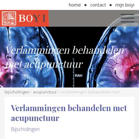
home
contact
mijn boyi
Verlammingen behandelen
met acupunctuur
bijscholingen
/
acupunctuur
/ verlammingen behandelen met
acupunctuur
Verlammingen behandelen met
acupunctuur
Bijscholingen