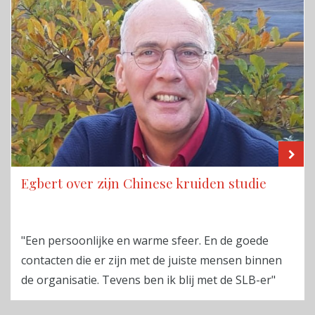
LE
Egbert over zijn Chinese kruiden studie
"Een persoonlijke en warme sfeer. En de goede
contacten die er zijn met de juiste mensen binnen
de organisatie. Tevens ben ik blij met de SLB-er"